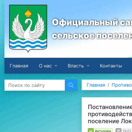
Официальный сай
сельское поселе
Главная
О нас
Власть
Контакты
Главная
Противо
Постановление
противодейств
поселение Лок
Актуален
19.01