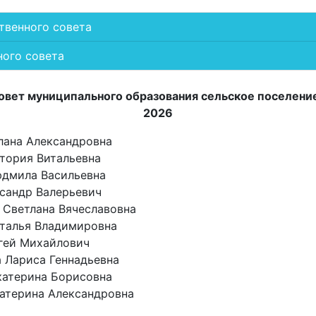
венного совета
ого совета
вет муниципального образования сельское поселени
2026
лана Александровна
тория Витальевна
юдмила Васильевна
сандр Валерьевич
 Светлана Вячеславовна
аталья Владимировна
гей Михайлович
 Лариса Геннадьевна
катерина Борисовна
атерина Александровна