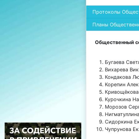
Протоколы Общест
Планы Общественн
Общественный со
Бугаева Свет
Вихарева Вик
Кондакова Л
Корепин Алек
Кривощёкова
Курочкина Н
Морозов Сер
Нигматуллина
Сидоркина Е
Чупрунова Ек