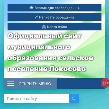
Версия для слабовидящих
Написать обращение
Карта сайта
Официальный сайт
муниципального
образования сельское
поселение Локосово
12+
ОТКРЫТЬ МЕНЮ