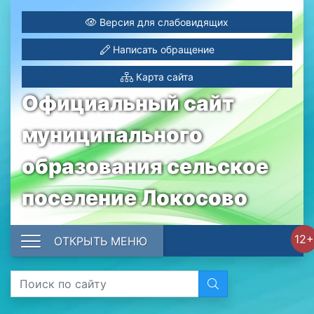
Версия для слабовидящих
Написать обращение
Карта сайта
Официальный сайт
муниципального
образования сельское
поселение Локосово
12+
ОТКРЫТЬ МЕНЮ