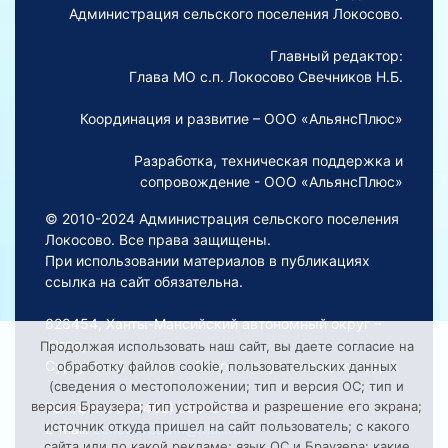
Администрация сельского поселения Локосово.
Главный редактор:
Глава МО с.п. Локосово Свечников Н.Б.
Координация и развитие – ООО «АльянсПлюс»
Разработка, техническая поддержка и
сопровождение - ООО «АльянсПлюс»
© 2010-2024 Администрация сельского поселения
Локосово. Все права защищены.
При использовании материалов в публикациях
ссылка на сайт обязательна.
628454, Ханты-Мансийский автономный округ –
Югра,
Продолжая использовать наш сайт, вы даете согласие на
Сургутский район, с. Локосово, ул. Заводская, д. 5
обработку файлов cookie, пользовательских данных
(сведения о местоположении; тип и версия ОС; тип и
версия Браузера; тип устройства и разрешение его экрана;
Тел./факс 8 (3462) 550-548
источник откуда пришел на сайт пользователь; с какого
E-mail:
Lokosovoadm@mail.ru
сайта или по какой рекламе; язык ОС и Браузера; какие