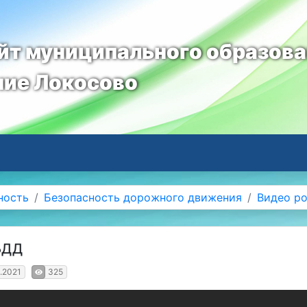
т муниципального образов
ние Локосово
ность
Безопасность дорожного движения
Видео р
БДД
.2021
325