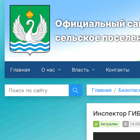
Официальный сай
сельское поселе
Главная
О нас
Власть
Контакты
Главная
Безопас
Инспектор ГИ
Актуален
14.05