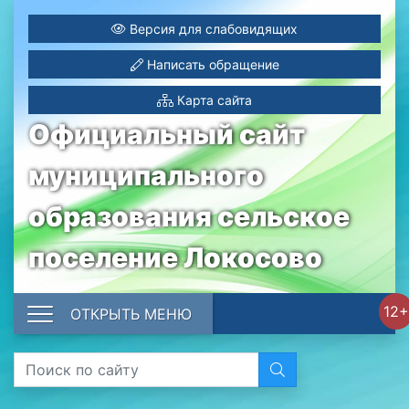
Версия для слабовидящих
Написать обращение
Карта сайта
Официальный сайт
муниципального
образования сельское
поселение Локосово
12+
ОТКРЫТЬ МЕНЮ