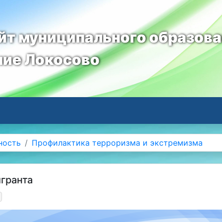
т муниципального образов
ние Локосово
ность
Профилактика терроризма и экстремизма
гранта