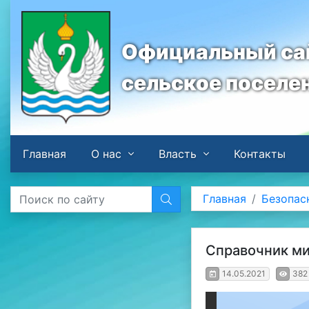
Официальный сай
сельское поселе
Главная
О нас
Власть
Контакты
Главная
Безопас
Cправочник ми
14.05.2021
382