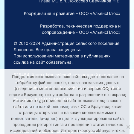
Глава МО с.п. Локосово Свечников Н.Б.
Координация и развитие – ООО «АльянсПлюс»
Разработка, техническая поддержка и
сопровождение - ООО «АльянсПлюс»
© 2010-2024 Администрация сельского поселения
Локосово. Все права защищены.
При использовании материалов в публикациях
ссылка на сайт обязательна.
628454, Ханты-Мансийский автономный округ –
Продолжая использовать наш сайт, вы даете согласие на
Югра,
обработку файлов cookie, пользовательских данных
Сургутский район, с. Локосово, ул. Заводская, д. 5
(сведения о местоположении; тип и версия ОС; тип и
версия Браузера; тип устройства и разрешение его экрана;
Тел./факс 8 (3462) 550-548
источник откуда пришел на сайт пользователь; с какого
E-mail:
Lokosovoadm@mail.ru
сайта или по какой рекламе; язык ОС и Браузера; какие
страницы открывает и на какие кнопки нажимает
Порядок обработки персональных данных на сайте
пользователь; ip-адрес) в целях функционирования сайта,
проведения ретаргетинга и проведения статистических
исследований и обзоров. Интернет-ресурс aktanysh-rdk.ru
Смещение времени на сайте относительно