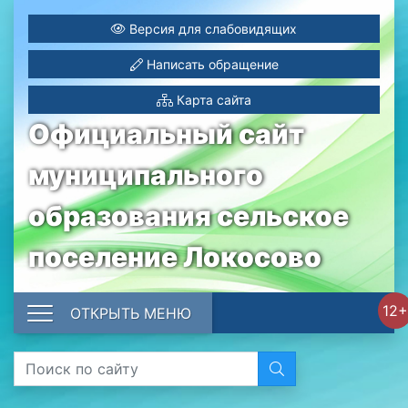
Версия для слабовидящих
Написать обращение
Карта сайта
Официальный сайт
муниципального
образования сельское
поселение Локосово
12+
ОТКРЫТЬ МЕНЮ