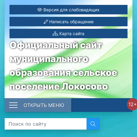
Версия для слабовидящих
Написать обращение
Карта сайта
Официальный сайт
муниципального
образования сельское
поселение Локосово
12+
ОТКРЫТЬ МЕНЮ