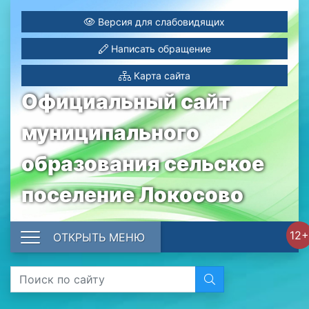
Версия для слабовидящих
Написать обращение
Карта сайта
Официальный сайт
муниципального
образования сельское
поселение Локосово
12+
ОТКРЫТЬ МЕНЮ