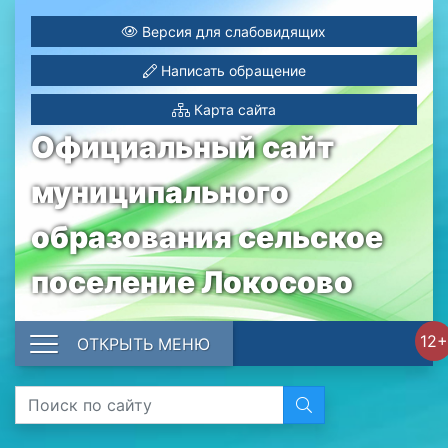
Версия для слабовидящих
Написать обращение
Карта сайта
Официальный сайт
муниципального
образования сельское
поселение Локосово
12+
ОТКРЫТЬ МЕНЮ