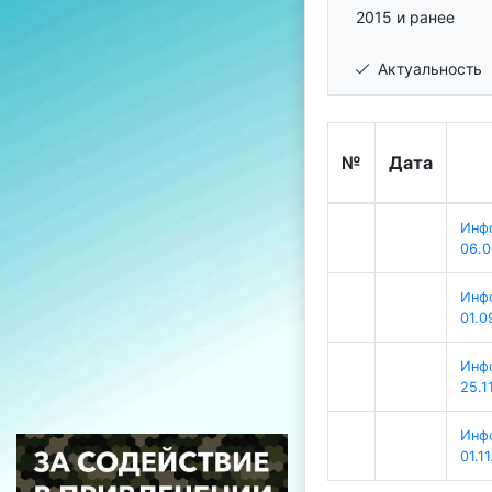
2015 и ранее
Актуальность
№
Дата
Инф
06.
Инф
01.0
Инф
25.1
Инф
01.1