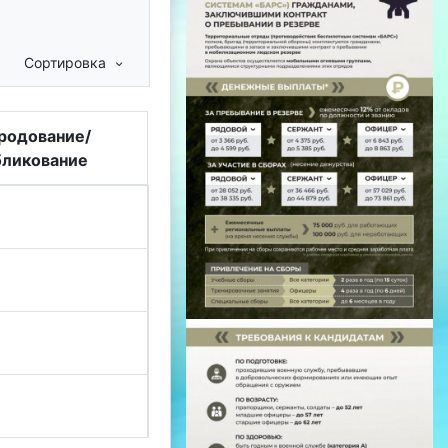
Сортировка
родование/
ликование