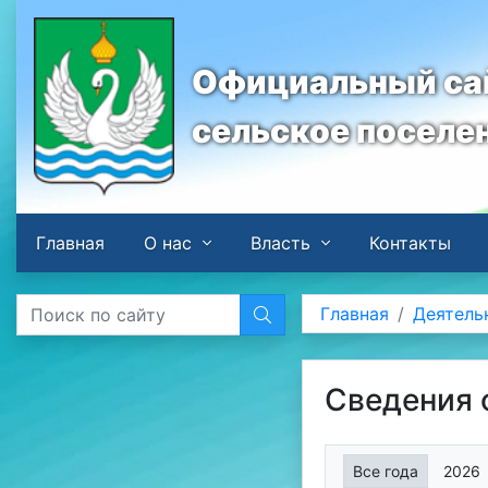
Официальный сай
сельское поселе
Главная
О нас
Власть
Контакты
Главная
Деятель
Сведения 
Все года
2026