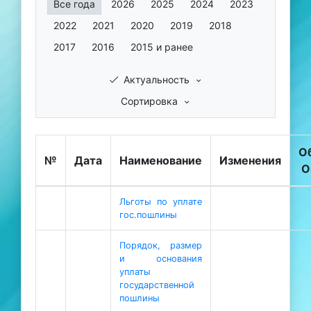
Все года
2026
2025
2024
2023
2022
2021
2020
2019
2018
2017
2016
2015 и ранее
Актуальность
Сортировка
О
№
Дата
Наименование
Изменения
О
Льготы по уплате
гос.пошлины
Порядок, размер
и основания
уплаты
государственной
пошлины