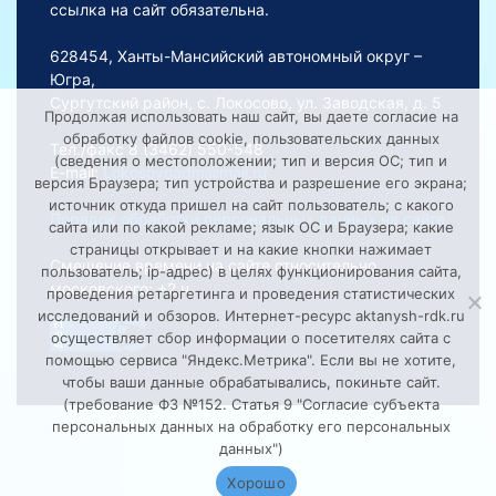
ссылка на сайт обязательна.
628454, Ханты-Мансийский автономный округ –
Югра,
Сургутский район, с. Локосово, ул. Заводская, д. 5
Продолжая использовать наш сайт, вы даете согласие на
обработку файлов cookie, пользовательских данных
Тел./факс 8 (3462) 550-548
(сведения о местоположении; тип и версия ОС; тип и
E-mail:
Lokosovoadm@mail.ru
версия Браузера; тип устройства и разрешение его экрана;
источник откуда пришел на сайт пользователь; с какого
Порядок обработки персональных данных на сайте
сайта или по какой рекламе; язык ОС и Браузера; какие
страницы открывает и на какие кнопки нажимает
Смещение времени на сайте относительно
пользователь; ip-адрес) в целях функционирования сайта,
московского: +2 ч.
проведения ретаргетинга и проведения статистических
исследований и обзоров. Интернет-ресурс aktanysh-rdk.ru
осуществляет сбор информации о посетителях сайта с
помощью сервиса "Яндекс.Метрика". Если вы не хотите,
чтобы ваши данные обрабатывались, покиньте сайт.
(требование ФЗ №152. Статья 9 "Согласие субъекта
персональных данных на обработку его персональных
данных")
Хорошо