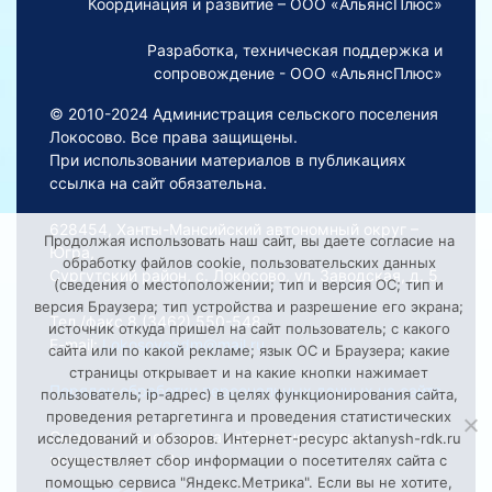
Координация и развитие – ООО «АльянсПлюс»
Разработка, техническая поддержка и
сопровождение - ООО «АльянсПлюс»
© 2010-2024 Администрация сельского поселения
Локосово. Все права защищены.
При использовании материалов в публикациях
ссылка на сайт обязательна.
628454, Ханты-Мансийский автономный округ –
Продолжая использовать наш сайт, вы даете согласие на
Югра,
обработку файлов cookie, пользовательских данных
Сургутский район, с. Локосово, ул. Заводская, д. 5
(сведения о местоположении; тип и версия ОС; тип и
версия Браузера; тип устройства и разрешение его экрана;
Тел./факс 8 (3462) 550-548
источник откуда пришел на сайт пользователь; с какого
E-mail:
Lokosovoadm@mail.ru
сайта или по какой рекламе; язык ОС и Браузера; какие
страницы открывает и на какие кнопки нажимает
Порядок обработки персональных данных на сайте
пользователь; ip-адрес) в целях функционирования сайта,
проведения ретаргетинга и проведения статистических
Смещение времени на сайте относительно
исследований и обзоров. Интернет-ресурс aktanysh-rdk.ru
московского: +2 ч.
осуществляет сбор информации о посетителях сайта с
помощью сервиса "Яндекс.Метрика". Если вы не хотите,