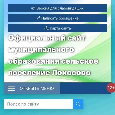
Версия для слабовидящих
Написать обращение
Карта сайта
Официальный сайт
муниципального
образования сельское
поселение Локосово
12+
ОТКРЫТЬ МЕНЮ