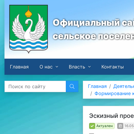
Официальный сай
сельское поселе
Главная
О нас
Власть
Контакты
Главная
Деятель
Формирование к
Эскизный прое
Актуален
16.05