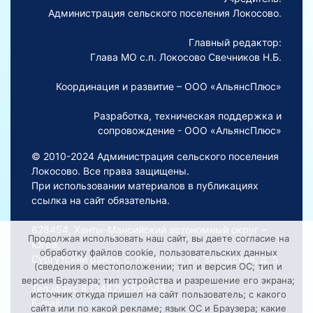
Администрация сельского поселения Локосово.
Главный редактор:
Глава МО с.п. Локосово Свечников Н.Б.
Координация и развитие – ООО «АльянсПлюс»
Разработка, техническая поддержка и
сопровождение - ООО «АльянсПлюс»
© 2010-2024 Администрация сельского поселения
Локосово. Все права защищены.
При использовании материалов в публикациях
ссылка на сайт обязательна.
628454, Ханты-Мансийский автономный округ –
Продолжая использовать наш сайт, вы даете согласие на
Югра,
обработку файлов cookie, пользовательских данных
Сургутский район, с. Локосово, ул. Заводская, д. 5
(сведения о местоположении; тип и версия ОС; тип и
версия Браузера; тип устройства и разрешение его экрана;
Тел./факс 8 (3462) 550-548
источник откуда пришел на сайт пользователь; с какого
E-mail:
Lokosovoadm@mail.ru
сайта или по какой рекламе; язык ОС и Браузера; какие