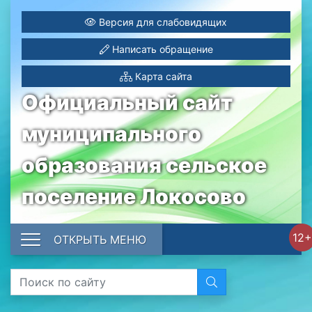
Версия для слабовидящих
Написать обращение
Карта сайта
Официальный сайт
муниципального
образования сельское
поселение Локосово
12+
ОТКРЫТЬ МЕНЮ