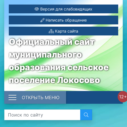
Версия для слабовидящих
Написать обращение
Карта сайта
Официальный сайт
муниципального
образования сельское
поселение Локосово
12+
ОТКРЫТЬ МЕНЮ