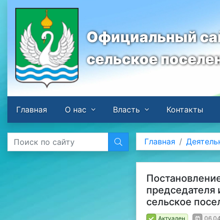
Официальный сай
сельское поселе
Главная
О нас
Власть
Контакты
Главная
Деятель
Постановление
председателя 
сельское посе
Актуален
06.0