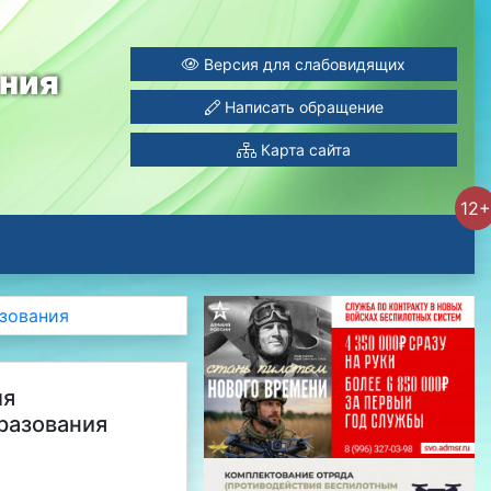
Версия для слабовидящих
ания
Написать обращение
Карта сайта
12+
зования
ля
разования