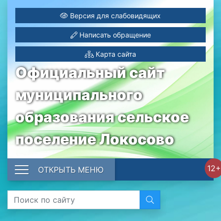
Версия для слабовидящих
Написать обращение
Карта сайта
Официальный сайт
муниципального
образования сельское
поселение Локосово
12+
ОТКРЫТЬ МЕНЮ