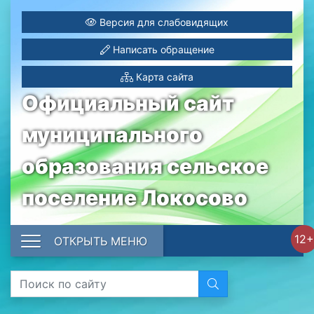
Версия для слабовидящих
Написать обращение
Карта сайта
Официальный сайт
муниципального
образования сельское
поселение Локосово
12+
ОТКРЫТЬ МЕНЮ