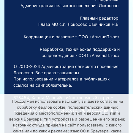
Администрация сельского поселения Локосово.
Главный редактор:
Глава МО с.п. Локосово Свечников Н.Б.
Координация и развитие – ООО «АльянсПлюс»
Разработка, техническая поддержка и
сопровождение - ООО «АльянсПлюс»
© 2010-2024 Администрация сельского поселения
Локосово. Все права защищены.
При использовании материалов в публикациях
ссылка на сайт обязательна.
628454, Ханты-Мансийский автономный округ –
Продолжая использовать наш сайт, вы даете согласие на
Югра,
обработку файлов cookie, пользовательских данных
Сургутский район, с. Локосово, ул. Заводская, д. 5
(сведения о местоположении; тип и версия ОС; тип и
версия Браузера; тип устройства и разрешение его экрана;
Тел./факс 8 (3462) 550-548
источник откуда пришел на сайт пользователь; с какого
E-mail:
Lokosovoadm@mail.ru
сайта или по какой рекламе; язык ОС и Браузера; какие