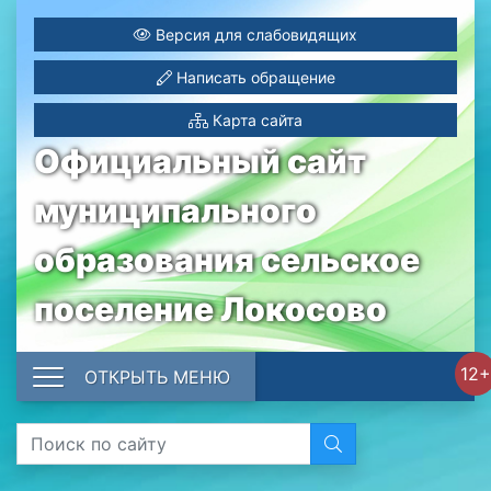
Версия для слабовидящих
Написать обращение
Карта сайта
Официальный сайт
муниципального
образования сельское
поселение Локосово
12+
ОТКРЫТЬ МЕНЮ