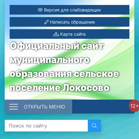
Версия для слабовидящих
Написать обращение
Карта сайта
Официальный сайт
муниципального
образования сельское
поселение Локосово
12+
ОТКРЫТЬ МЕНЮ