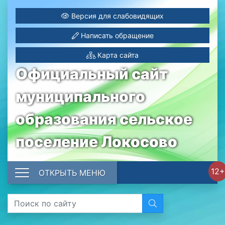
Версия для слабовидящих
Написать обращение
Карта сайта
Официальный сайт
муниципального
образования сельское
поселение Локосово
12+
ОТКРЫТЬ МЕНЮ