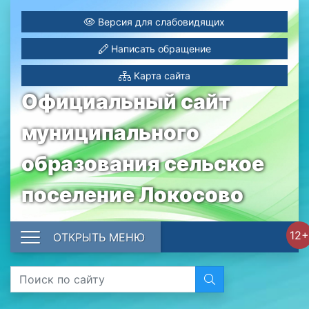
Версия для слабовидящих
Написать обращение
Карта сайта
Официальный сайт
муниципального
образования сельское
поселение Локосово
12+
ОТКРЫТЬ МЕНЮ