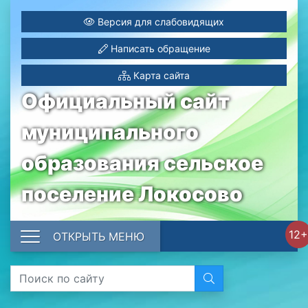
Версия для слабовидящих
Написать обращение
Карта сайта
Официальный сайт
муниципального
образования сельское
поселение Локосово
12+
ОТКРЫТЬ МЕНЮ