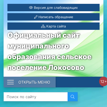
Версия для слабовидящих
Написать обращение
Карта сайта
Официальный сайт
муниципального
образования сельское
поселение Локосово
12+
ОТКРЫТЬ МЕНЮ