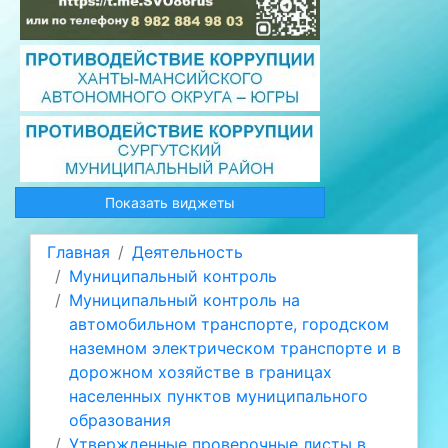
Показать виджеты
Главная
Деятельность
Муниципальный контроль
Муниципальный контроль на
автомобильном транспорте, городском
наземном электрическом транспорте и в
дорожном хозяйстве в границах
населенных пунктов муниципального
образования
Утвержденные проверочные листы в