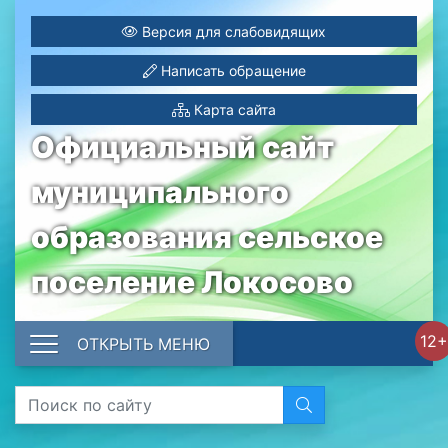
Версия для слабовидящих
Написать обращение
Карта сайта
Официальный сайт
муниципального
образования сельское
поселение Локосово
12+
ОТКРЫТЬ МЕНЮ