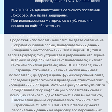
сопровождение - ООО «АльянсПлюс»
© 2010-2024 Администрация сельского поселения
Локосово. Все права защищены.
При использовании материалов в публикациях
ссылка на сайт обязательна.
628454, Ханты-Мансийский автономный округ –
Продолжая использовать наш сайт, вы даете согласие на
Югра,
обработку файлов cookie, пользовательских данных
Сургутский район, с. Локосово, ул. Заводская, д. 5
(сведения о местоположении; тип и версия ОС; тип и
версия Браузера; тип устройства и разрешение его экрана;
Тел./факс 8 (3462) 550-548
источник откуда пришел на сайт пользователь; с какого
E-mail:
Lokosovoadm@mail.ru
сайта или по какой рекламе; язык ОС и Браузера; какие
страницы открывает и на какие кнопки нажимает
Порядок обработки персональных данных на сайте
пользователь; ip-адрес) в целях функционирования сайта,
проведения ретаргетинга и проведения статистических
Смещение времени на сайте относительно
исследований и обзоров. Интернет-ресурс aktanysh-rdk.ru
московского: +2 ч.
осуществляет сбор информации о посетителях сайта с
помощью сервиса "Яндекс.Метрика". Если вы не хотите,
чтобы ваши данные обрабатывались, покиньте сайт.
(требование ФЗ №152. Статья 9 "Согласие субъекта
персональных данных на обработку его персональных