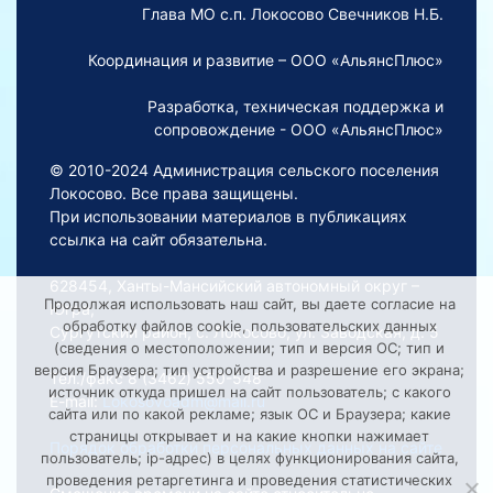
Глава МО с.п. Локосово Свечников Н.Б.
Координация и развитие – ООО «АльянсПлюс»
Разработка, техническая поддержка и
сопровождение - ООО «АльянсПлюс»
© 2010-2024 Администрация сельского поселения
Локосово. Все права защищены.
При использовании материалов в публикациях
ссылка на сайт обязательна.
628454, Ханты-Мансийский автономный округ –
Продолжая использовать наш сайт, вы даете согласие на
Югра,
обработку файлов cookie, пользовательских данных
Сургутский район, с. Локосово, ул. Заводская, д. 5
(сведения о местоположении; тип и версия ОС; тип и
версия Браузера; тип устройства и разрешение его экрана;
Тел./факс 8 (3462) 550-548
источник откуда пришел на сайт пользователь; с какого
E-mail:
Lokosovoadm@mail.ru
сайта или по какой рекламе; язык ОС и Браузера; какие
страницы открывает и на какие кнопки нажимает
Порядок обработки персональных данных на сайте
пользователь; ip-адрес) в целях функционирования сайта,
проведения ретаргетинга и проведения статистических