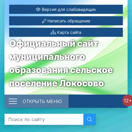
Версия для слабовидящих
Написать обращение
Карта сайта
Официальный сайт
муниципального
образования сельское
поселение Локосово
12+
ОТКРЫТЬ МЕНЮ