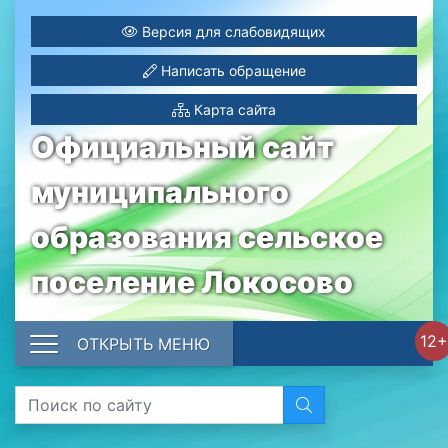
Версия для слабовидящих
Написать обращение
Карта сайта
Официальный сайт
муниципального
образования сельское
поселение Локосово
12+
ОТКРЫТЬ МЕНЮ