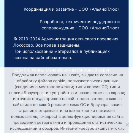
Координация и развитие – ООО «АльянсПлюс»
Разработка, техническая поддержка и
сопровождение - ООО «АльянсПлюс»
© 2010-2024 Администрация сельского поселения
Локосово. Все права защищены.
При использовании материалов в публикациях
ссылка на сайт обязательна.
628454, Ханты-Мансийский автономный округ –
Продолжая использовать наш сайт, вы даете согласие на
Югра,
обработку файлов cookie, пользовательских данных
Сургутский район, с. Локосово, ул. Заводская, д. 5
(сведения о местоположении; тип и версия ОС; тип и
версия Браузера; тип устройства и разрешение его экрана;
Тел./факс 8 (3462) 550-548
источник откуда пришел на сайт пользователь; с какого
E-mail:
Lokosovoadm@mail.ru
сайта или по какой рекламе; язык ОС и Браузера; какие
страницы открывает и на какие кнопки нажимает
Порядок обработки персональных данных на сайте
пользователь; ip-адрес) в целях функционирования сайта,
проведения ретаргетинга и проведения статистических
Смещение времени на сайте относительно
исследований и обзоров. Интернет-ресурс aktanysh-rdk.ru
московского: +2 ч.