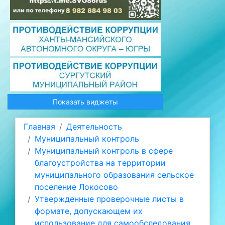
Показать виджеты
Главная
Деятельность
Муниципальный контроль
Муниципальный контроль в сфере
благоустройства на территории
муниципального образования сельское
поселение Локосово
Утвержденные проверочные листы в
формате, допускающем их
использование для самообследования