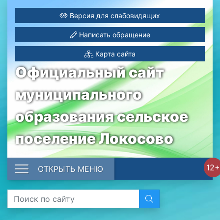
Версия для слабовидящих
Написать обращение
Карта сайта
Официальный сайт
муниципального
образования сельское
поселение Локосово
12+
ОТКРЫТЬ МЕНЮ