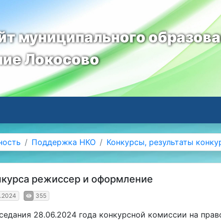
т муниципального образов
ние Локосово
ность
Поддержка НКО
Конкурсы, результаты конку
нкурса режиссер и оформление
6.2024
355
седания 28.06.2024 года конкурсной комиссии на прав