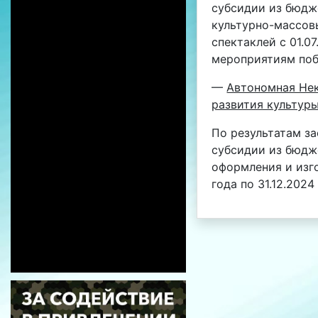
субсидии из бюдж
культурно-массов
спектаклей с 01.0
мероприятиям поб
—
Автономная Нек
развития культуры
По результатам за
субсидии из бюдж
оформления и изг
года по 31.12.202