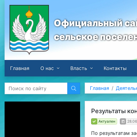
Официальный сай
сельское поселе
Главная
О нас
Власть
Контакты
Главная
Деятель
Результаты ко
Актуален
28.0
По результатам за