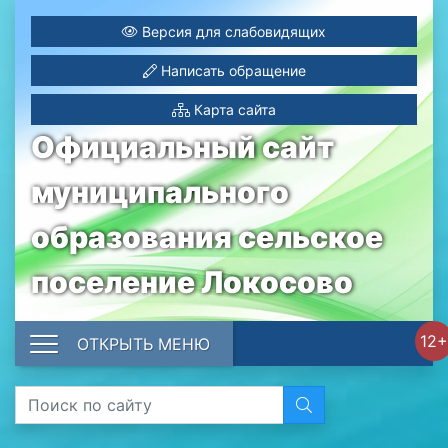
Версия для слабовидящих
Написать обращение
Карта сайта
Официальный сайт
муниципального
образования сельское
поселение Локосово
12+
ОТКРЫТЬ МЕНЮ