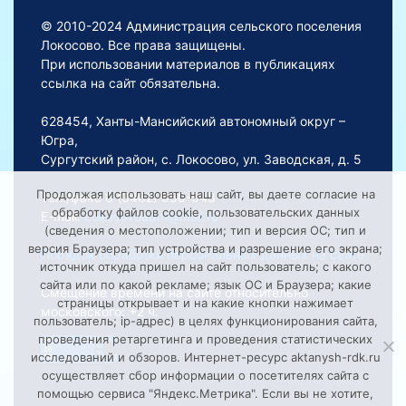
© 2010-2024 Администрация сельского поселения
Локосово. Все права защищены.
При использовании материалов в публикациях
ссылка на сайт обязательна.
628454, Ханты-Мансийский автономный округ –
Югра,
Сургутский район, с. Локосово, ул. Заводская, д. 5
Продолжая использовать наш сайт, вы даете согласие на
Тел./факс 8 (3462) 550-548
обработку файлов cookie, пользовательских данных
E-mail:
Lokosovoadm@mail.ru
(сведения о местоположении; тип и версия ОС; тип и
версия Браузера; тип устройства и разрешение его экрана;
Порядок обработки персональных данных на сайте
источник откуда пришел на сайт пользователь; с какого
сайта или по какой рекламе; язык ОС и Браузера; какие
Смещение времени на сайте относительно
страницы открывает и на какие кнопки нажимает
московского: +2 ч.
пользователь; ip-адрес) в целях функционирования сайта,
проведения ретаргетинга и проведения статистических
исследований и обзоров. Интернет-ресурс aktanysh-rdk.ru
осуществляет сбор информации о посетителях сайта с
помощью сервиса "Яндекс.Метрика". Если вы не хотите,