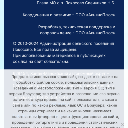
Глава МО с.п. Локосово Свечников Н.Б.
Координация и развитие – ООО «АльянсПлюс»
Разработка, техническая поддержка и
сопровождение - ООО «АльянсПлюс»
© 2010-2024 Администрация сельского поселения
Локосово. Все права защищены.
При использовании материалов в публикациях
ссылка на сайт обязательна.
628454, Ханты-Мансийский автономный округ –
Продолжая использовать наш сайт, вы даете согласие на
Югра,
обработку файлов cookie, пользовательских данных
Сургутский район, с. Локосово, ул. Заводская, д. 5
(сведения о местоположении; тип и версия ОС; тип и
версия Браузера; тип устройства и разрешение его экрана;
Тел./факс 8 (3462) 550-548
источник откуда пришел на сайт пользователь; с какого
E-mail:
Lokosovoadm@mail.ru
сайта или по какой рекламе; язык ОС и Браузера; какие
страницы открывает и на какие кнопки нажимает
Порядок обработки персональных данных на сайте
пользователь; ip-адрес) в целях функционирования сайта,
проведения ретаргетинга и проведения статистических
Смещение времени на сайте относительно