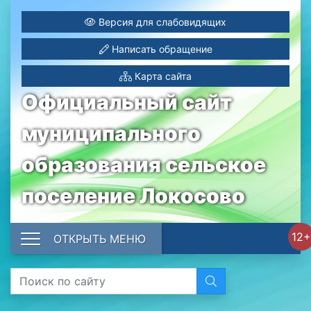
Версия для слабовидящих
Написать обращение
Карта сайта
Официальный сайт
муниципального
образования сельское
поселение Локосово
12+
ОТКРЫТЬ МЕНЮ