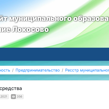
т муниципального образов
ние Локосово
ность
Предпринимательство
Ресстр муниципально
средства
.2021
356