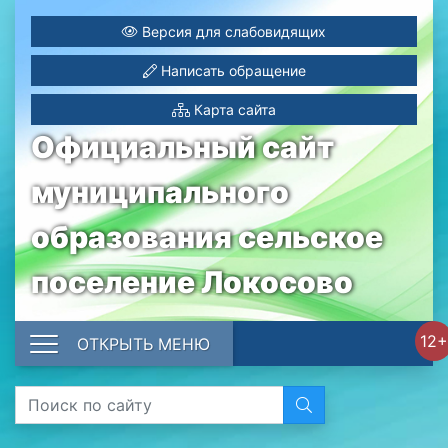
Версия для слабовидящих
Написать обращение
Карта сайта
Официальный сайт
муниципального
образования сельское
поселение Локосово
12+
ОТКРЫТЬ МЕНЮ