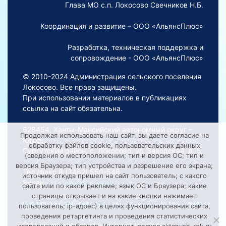
Глава МО с.п. Локосово Свечников Н.Б.
Координация и развитие – ООО «АльянсПлюс»
Разработка, техническая поддержка и
сопровождение - ООО «АльянсПлюс»
© 2010-2024 Администрация сельского поселения
Локосово. Все права защищены.
При использовании материалов в публикациях
ссылка на сайт обязательна.
628454, Ханты-Мансийский автономный округ –
Продолжая использовать наш сайт, вы даете согласие на
Югра,
обработку файлов cookie, пользовательских данных
Сургутский район, с. Локосово, ул. Заводская, д. 5
(сведения о местоположении; тип и версия ОС; тип и
версия Браузера; тип устройства и разрешение его экрана;
Тел./факс 8 (3462) 550-548
источник откуда пришел на сайт пользователь; с какого
E-mail:
Lokosovoadm@mail.ru
сайта или по какой рекламе; язык ОС и Браузера; какие
страницы открывает и на какие кнопки нажимает
Порядок обработки персональных данных на сайте
пользователь; ip-адрес) в целях функционирования сайта,
проведения ретаргетинга и проведения статистических
Смещение времени на сайте относительно