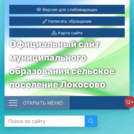
Версия для слабовидящих
Написать обращение
Карта сайта
Официальный сайт
муниципального
образования сельское
поселение Локосово
12+
ОТКРЫТЬ МЕНЮ