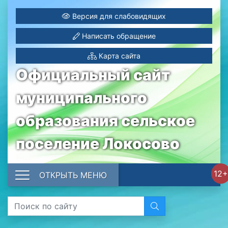
Версия для слабовидящих
Написать обращение
Карта сайта
Официальный сайт
муниципального
образования сельское
поселение Локосово
12+
ОТКРЫТЬ МЕНЮ