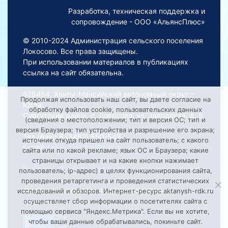
Разработка, техническая поддержка и
сопровождение - ООО «АльянсПлюс»
© 2010-2024 Администрация сельского поселения
Локосово. Все права защищены.
При использовании материалов в публикациях
ссылка на сайт обязательна.
628454, Ханты-Мансийский автономный округ –
Продолжая использовать наш сайт, вы даете согласие на
Югра,
обработку файлов cookie, пользовательских данных
Сургутский район, с. Локосово, ул. Заводская, д. 5
(сведения о местоположении; тип и версия ОС; тип и
версия Браузера; тип устройства и разрешение его экрана;
Тел./факс 8 (3462) 550-548
источник откуда пришел на сайт пользователь; с какого
E-mail:
Lokosovoadm@mail.ru
сайта или по какой рекламе; язык ОС и Браузера; какие
страницы открывает и на какие кнопки нажимает
Порядок обработки персональных данных на сайте
пользователь; ip-адрес) в целях функционирования сайта,
проведения ретаргетинга и проведения статистических
Смещение времени на сайте относительно
исследований и обзоров. Интернет-ресурс aktanysh-rdk.ru
московского: +2 ч.
осуществляет сбор информации о посетителях сайта с
помощью сервиса "Яндекс.Метрика". Если вы не хотите,
чтобы ваши данные обрабатывались, покиньте сайт.