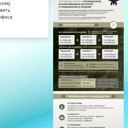
кому
твить
офиса