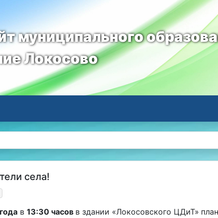
т муниципального образов
ние Локосово
и
ели села!
 года
в
13:30 часов
в здании «Локосовского ЦДиТ»
пла