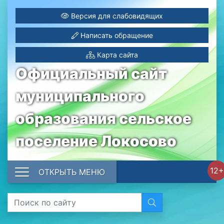
Версия для слабовидящих
Написать обращение
Карта сайта
Официальный сайт
муниципального
образования сельское
поселение Локосово
12+
ОТКРЫТЬ МЕНЮ