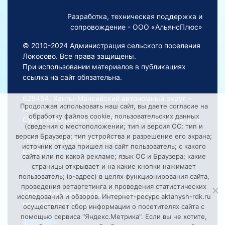
Разработка, техническая поддержка и
сопровождение - ООО «АльянсПлюс»
© 2010-2024 Администрация сельского поселения
Локосово. Все права защищены.
При использовании материалов в публикациях
ссылка на сайт обязательна.
628454, Ханты-Мансийский автономный округ –
Продолжая использовать наш сайт, вы даете согласие на
Югра,
обработку файлов cookie, пользовательских данных
Сургутский район, с. Локосово, ул. Заводская, д. 5
(сведения о местоположении; тип и версия ОС; тип и
версия Браузера; тип устройства и разрешение его экрана;
Тел./факс 8 (3462) 550-548
источник откуда пришел на сайт пользователь; с какого
E-mail:
Lokosovoadm@mail.ru
сайта или по какой рекламе; язык ОС и Браузера; какие
страницы открывает и на какие кнопки нажимает
Порядок обработки персональных данных на сайте
пользователь; ip-адрес) в целях функционирования сайта,
проведения ретаргетинга и проведения статистических
Смещение времени на сайте относительно
исследований и обзоров. Интернет-ресурс aktanysh-rdk.ru
московского: +2 ч.
осуществляет сбор информации о посетителях сайта с
помощью сервиса "Яндекс.Метрика". Если вы не хотите,