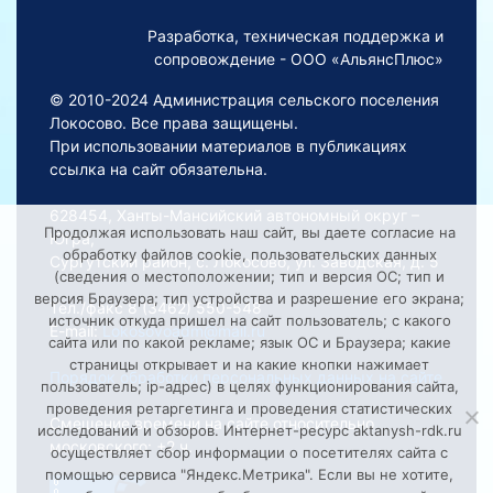
Разработка, техническая поддержка и
сопровождение - ООО «АльянсПлюс»
© 2010-2024 Администрация сельского поселения
Локосово. Все права защищены.
При использовании материалов в публикациях
ссылка на сайт обязательна.
628454, Ханты-Мансийский автономный округ –
Продолжая использовать наш сайт, вы даете согласие на
Югра,
обработку файлов cookie, пользовательских данных
Сургутский район, с. Локосово, ул. Заводская, д. 5
(сведения о местоположении; тип и версия ОС; тип и
версия Браузера; тип устройства и разрешение его экрана;
Тел./факс 8 (3462) 550-548
источник откуда пришел на сайт пользователь; с какого
E-mail:
Lokosovoadm@mail.ru
сайта или по какой рекламе; язык ОС и Браузера; какие
страницы открывает и на какие кнопки нажимает
Порядок обработки персональных данных на сайте
пользователь; ip-адрес) в целях функционирования сайта,
проведения ретаргетинга и проведения статистических
Смещение времени на сайте относительно
исследований и обзоров. Интернет-ресурс aktanysh-rdk.ru
московского: +2 ч.
осуществляет сбор информации о посетителях сайта с
помощью сервиса "Яндекс.Метрика". Если вы не хотите,