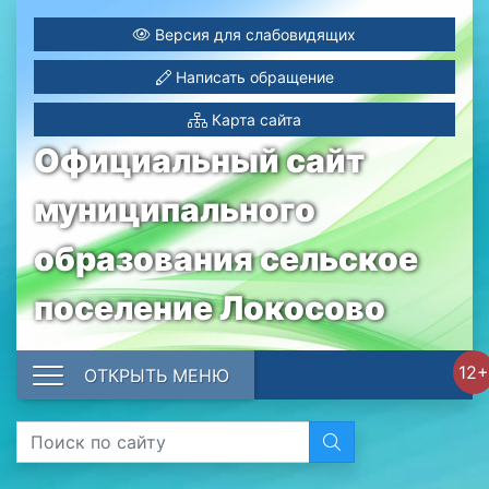
Версия для слабовидящих
Написать обращение
Карта сайта
Официальный сайт
муниципального
образования сельское
поселение Локосово
12+
ОТКРЫТЬ МЕНЮ