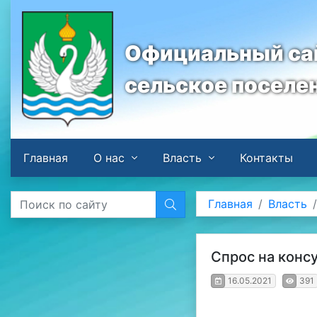
Официальный сай
сельское поселе
Главная
О нас
Власть
Контакты
Главная
Власть
Спрос на конс
16.05.2021
391