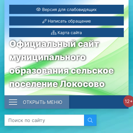
Версия для слабовидящих
Написать обращение
Карта сайта
Официальный сайт
муниципального
образования сельское
поселение Локосово
12+
ОТКРЫТЬ МЕНЮ