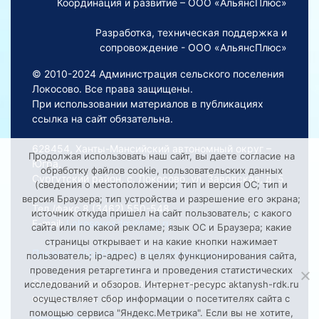
Координация и развитие – ООО «АльянсПлюс»
Разработка, техническая поддержка и
сопровождение - ООО «АльянсПлюс»
© 2010-2024 Администрация сельского поселения
Локосово. Все права защищены.
При использовании материалов в публикациях
ссылка на сайт обязательна.
628454, Ханты-Мансийский автономный округ –
Продолжая использовать наш сайт, вы даете согласие на
Югра,
обработку файлов cookie, пользовательских данных
Сургутский район, с. Локосово, ул. Заводская, д. 5
(сведения о местоположении; тип и версия ОС; тип и
версия Браузера; тип устройства и разрешение его экрана;
Тел./факс 8 (3462) 550-548
источник откуда пришел на сайт пользователь; с какого
E-mail:
Lokosovoadm@mail.ru
сайта или по какой рекламе; язык ОС и Браузера; какие
страницы открывает и на какие кнопки нажимает
Порядок обработки персональных данных на сайте
пользователь; ip-адрес) в целях функционирования сайта,
проведения ретаргетинга и проведения статистических
Смещение времени на сайте относительно
исследований и обзоров. Интернет-ресурс aktanysh-rdk.ru
московского: +2 ч.
осуществляет сбор информации о посетителях сайта с
помощью сервиса "Яндекс.Метрика". Если вы не хотите,