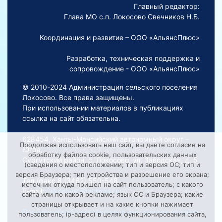
Главный редактор:
Глава МО с.п. Локосово Свечников Н.Б.
Координация и развитие – ООО «АльянсПлюс»
Разработка, техническая поддержка и
сопровождение - ООО «АльянсПлюс»
© 2010-2024 Администрация сельского поселения
Локосово. Все права защищены.
При использовании материалов в публикациях
ссылка на сайт обязательна.
628454, Ханты-Мансийский автономный округ –
Продолжая использовать наш сайт, вы даете согласие на
Югра,
обработку файлов cookie, пользовательских данных
Сургутский район, с. Локосово, ул. Заводская, д. 5
(сведения о местоположении; тип и версия ОС; тип и
версия Браузера; тип устройства и разрешение его экрана;
Тел./факс 8 (3462) 550-548
источник откуда пришел на сайт пользователь; с какого
E-mail:
Lokosovoadm@mail.ru
сайта или по какой рекламе; язык ОС и Браузера; какие
страницы открывает и на какие кнопки нажимает
Порядок обработки персональных данных на сайте
пользователь; ip-адрес) в целях функционирования сайта,