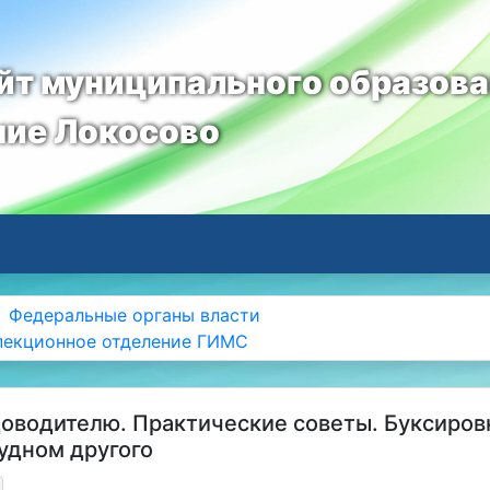
т муниципального образов
ние Локосово
Федеральные органы власти
пекционное отделение ГИМС
доводителю. Практические советы. Буксиров
удном другого