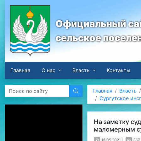
Официальный сай
сельское поселе
Главная
О нас
Власть
Контакты
Главная
Власть
Сургутское инс
На заметку су
маломерным с
16.05.2021
367