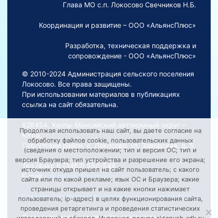
Глава МО с.п. Локосово Свечников Н.Б.
Координация и развитие – ООО «АльянсПлюс»
Разработка, техническая поддержка и
сопровождение - ООО «АльянсПлюс»
© 2010-2024 Администрация сельского поселения
Локосово. Все права защищены.
При использовании материалов в публикациях
ссылка на сайт обязательна.
628454, Ханты-Мансийский автономный округ –
Продолжая использовать наш сайт, вы даете согласие на
Югра,
обработку файлов cookie, пользовательских данных
Сургутский район, с. Локосово, ул. Заводская, д. 5
(сведения о местоположении; тип и версия ОС; тип и
версия Браузера; тип устройства и разрешение его экрана;
Тел./факс 8 (3462) 550-548
источник откуда пришел на сайт пользователь; с какого
E-mail:
Lokosovoadm@mail.ru
сайта или по какой рекламе; язык ОС и Браузера; какие
страницы открывает и на какие кнопки нажимает
Порядок обработки персональных данных на сайте
пользователь; ip-адрес) в целях функционирования сайта,
проведения ретаргетинга и проведения статистических
Смещение времени на сайте относительно