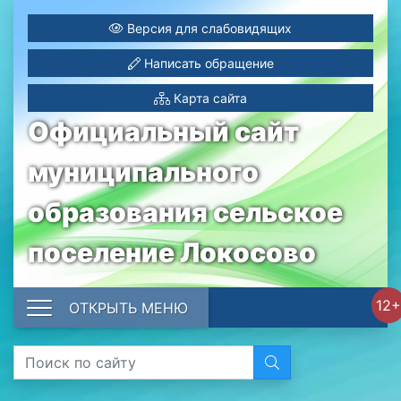
Версия для слабовидящих
Написать обращение
Карта сайта
Официальный сайт
муниципального
образования сельское
поселение Локосово
12+
ОТКРЫТЬ МЕНЮ