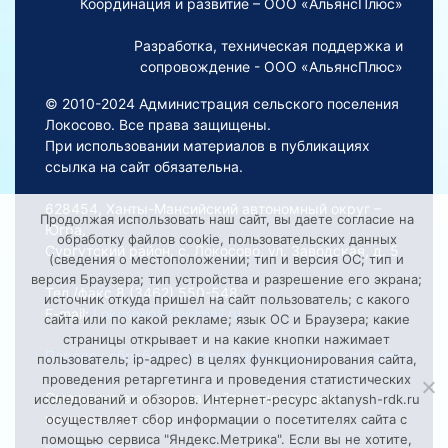
Координация и развитие – ООО «АльянсПлюс»
Разработка, техническая поддержка и
сопровождение - ООО «АльянсПлюс»
© 2010-2024 Администрация сельского поселения
Локосово. Все права защищены.
При использовании материалов в публикациях
ссылка на сайт обязательна.
628454, Ханты-Мансийский автономный округ –
Продолжая использовать наш сайт, вы даете согласие на
Югра,
обработку файлов cookie, пользовательских данных
Сургутский район, с. Локосово, ул. Заводская, д. 5
(сведения о местоположении; тип и версия ОС; тип и
версия Браузера; тип устройства и разрешение его экрана;
Тел./факс 8 (3462) 550-548
источник откуда пришел на сайт пользователь; с какого
E-mail:
Lokosovoadm@mail.ru
сайта или по какой рекламе; язык ОС и Браузера; какие
страницы открывает и на какие кнопки нажимает
Порядок обработки персональных данных на сайте
пользователь; ip-адрес) в целях функционирования сайта,
проведения ретаргетинга и проведения статистических
Смещение времени на сайте относительно
исследований и обзоров. Интернет-ресурс aktanysh-rdk.ru
московского: +2 ч.
осуществляет сбор информации о посетителях сайта с
помощью сервиса "Яндекс.Метрика". Если вы не хотите,