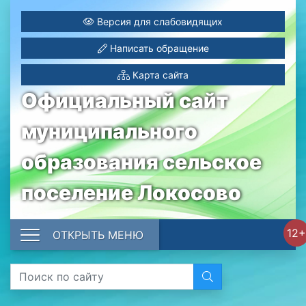
Версия для слабовидящих
Написать обращение
Карта сайта
Официальный сайт
муниципального
образования сельское
поселение Локосово
12+
ОТКРЫТЬ МЕНЮ