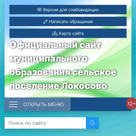
Версия для слабовидящих
Написать обращение
Карта сайта
Официальный сайт
муниципального
образования сельское
поселение Локосово
12+
ОТКРЫТЬ МЕНЮ