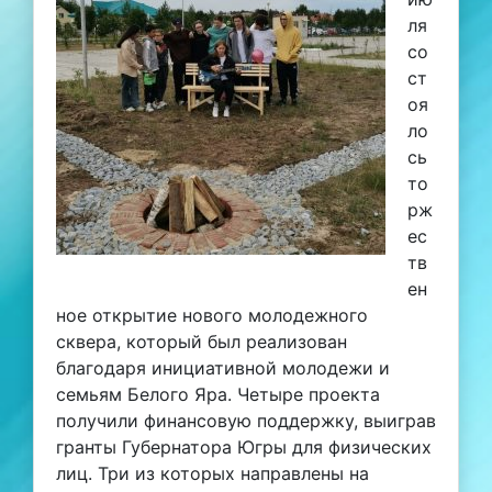
ля
со
ст
оя
ло
сь
то
рж
ес
тв
ен
ное открытие нового молодежного
сквера, который был реализован
благодаря инициативной молодежи и
семьям Белого Яра. Четыре проекта
получили финансовую поддержку, выиграв
гранты Губернатора Югры для физических
лиц. Три из которых направлены на