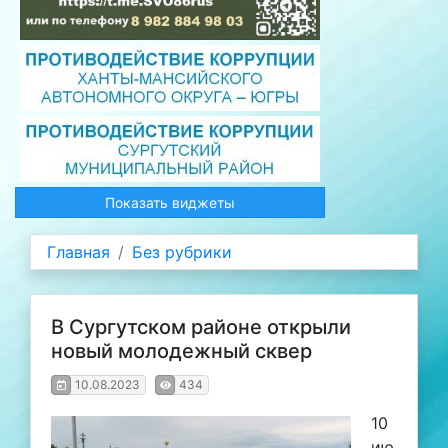
Показать виджеты
Главная
Без рубрики
В Сургутском районе открыли
новый молодежный сквер
10.08.2023
434
10
ию