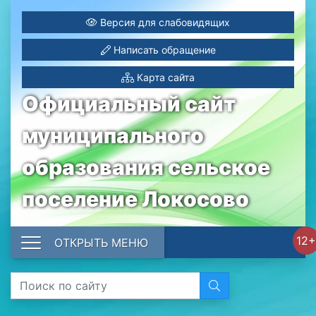
Версия для слабовидящих
Написать обращение
Карта сайта
Официальный сайт
муниципального
образования сельское
поселение Локосово
12+
ОТКРЫТЬ МЕНЮ