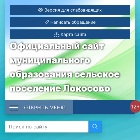
Версия для слабовидящих
Написать обращение
Карта сайта
Официальный сайт
муниципального
образования сельское
поселение Локосово
12+
ОТКРЫТЬ МЕНЮ